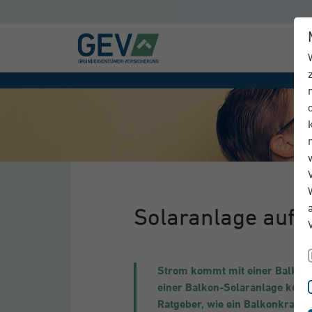
Solaranlage auf 
Strom kommt mit einer Balkon-S
einer Balkon-Solaranlage keine 
Ratgeber, wie ein Balkonkraftw