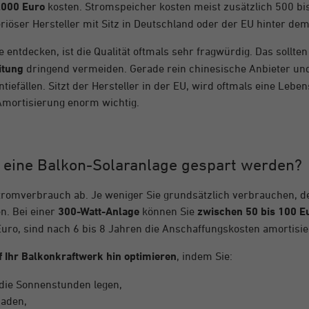
.000 Euro
kosten. Stromspeicher kosten meist zusätzlich 500 bis
riöser Hersteller mit Sitz in Deutschland oder der EU hinter dem
e entdecken, ist die Qualität oftmals sehr fragwürdig. Das sollte
itung
dringend vermeiden. Gerade rein chinesische Anbieter u
iefällen. Sitzt der Hersteller in der EU, wird oftmals eine Lebe
 Amortisierung enorm wichtig.
h eine Balkon-Solaranlage gespart werden?
tromverbrauch ab. Je weniger Sie grundsätzlich verbrauchen, d
n. Bei einer
300-Watt-Anlage
können Sie
zwischen 50 bis 100 E
Euro, sind nach 6 bis 8 Jahren die Anschaffungskosten amortisie
 Ihr Balkonkraftwerk hin optimieren
, indem Sie:
 die Sonnenstunden legen,
laden,