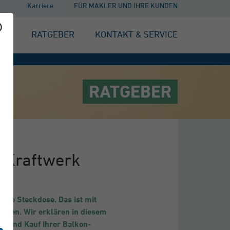
Karriere
FÜR MAKLER UND IHRE KUNDEN
EN
RATGEBER
KONTAKT & SERVICE
RATGEBER
e Kraftwerk
die Steckdose. Das ist mit
lossen. Wir erklären in diesem
ng und Kauf Ihrer Balkon-