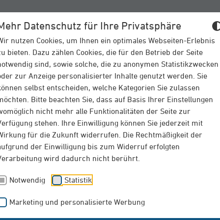
Mehr Datenschutz für Ihre Privatsphäre
VERSICHERUNGEN
SCHAD
Wir nutzen Cookies, um Ihnen ein optimales Webseiten-Erlebnis
zu bieten. Dazu zählen Cookies, die für den Betrieb der Seite
notwendig sind, sowie solche, die zu anonymen Statistikzwecken
oder zur Anzeige personalisierter Inhalte genutzt werden. Sie
können selbst entscheiden, welche Kategorien Sie zulassen
möchten. Bitte beachten Sie, dass auf Basis Ihrer Einstellungen
womöglich nicht mehr alle Funktionalitäten der Seite zur
Verfügung stehen. Ihre Einwilligung können Sie jederzeit mit
Wirkung für die Zukunft widerrufen. Die Rechtmäßigkeit der
aufgrund der Einwilligung bis zum Widerruf erfolgten
dem Balkon – das private klein
Verarbeitung wird dadurch nicht berührt.
Notwendig
Statistik
olaranlage nicht mehr nur aus der Steckdose, sondern auch in 
Marketing und personalisierte Werbung
Utopie mehr: eine Mini-Solaranlage ist relativ schnell angesch
erk funktioniert, was dieses kostet und worauf Sie bei Anmeldu