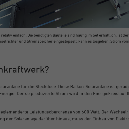
 relativ einfach. Die benötigten Bauteile sind häufig im Set erhältlich. Ist 
hselrichter und Stromspeicher eingestöpselt, kann es losgehen: Strom vom
onkraftwerk?
Solaranlage für die Steckdose. Diese Balkon-Solaranlage ist ger
 Energie. Der so produzierte Strom wird in den Energiekreislauf
reglementierte Leistungsobergrenze von 600 Watt. Der Wechselr
ung der Solaranlage darüber hinaus, muss der Einbau von Elekt
.