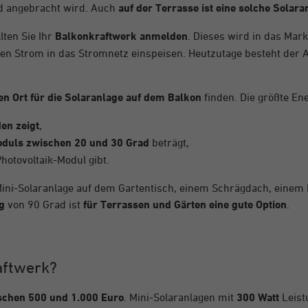
d angebracht wird. Auch
auf der Terrasse ist eine solche Solara
ten Sie Ihr
Balkonkraftwerk anmelden
. Dieses wird in das Mar
gen Strom in das Stromnetz einspeisen. Heutzutage besteht de
en Ort für die Solaranlage auf dem Balkon
finden. Die größte En
en zeigt
,
duls zwischen 20 und 30 Grad
beträgt,
hotovoltaik-Modul gibt.
ini-Solaranlage auf dem Gartentisch, einem Schrägdach, einem
g
von 90 Grad ist
für Terrassen und Gärten eine gute Option
.
aftwerk?
schen 500 und 1.000 Euro
. Mini-Solaranlagen mit
300 Watt
Leist