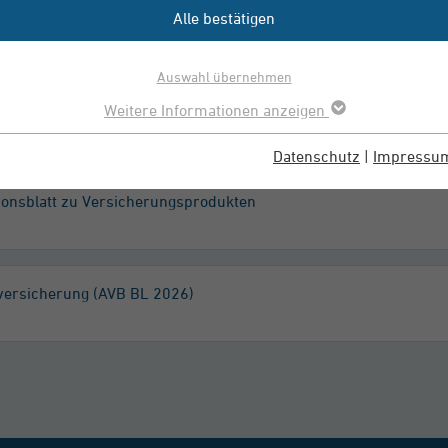
für Ihr Bauvorhaben
Alle bestätigen
Auswahl übernehmen
uleistungsversicherung (AVB BH 2026)
Weitere Informationen anzeigen
Datenschutz
|
Impressu
ionsblatt zu Versicherungsprodukten
sversicherung (AVB BL 2026)