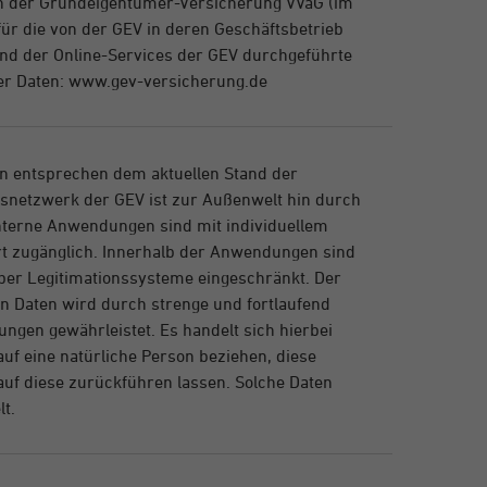
n der Grundeigentümer-Versicherung VVaG (im
ür die von der GEV in deren Geschäftsbetrieb
nd der Online-Services der GEV durchgeführte
r Daten: www.gev-versicherung.de
n entsprechen dem aktuellen Stand der
snetzwerk der GEV ist zur Außenwelt hin durch
Interne Anwendungen sind mit individuellem
t zugänglich. Innerhalb der Anwendungen sind
über Legitimationssysteme eingeschränkt. Der
 Daten wird durch strenge und fortlaufend
ngen gewährleistet. Es handelt sich hierbei
auf eine natürliche Person beziehen, diese
uf diese zurückführen lassen. Solche Daten
t.