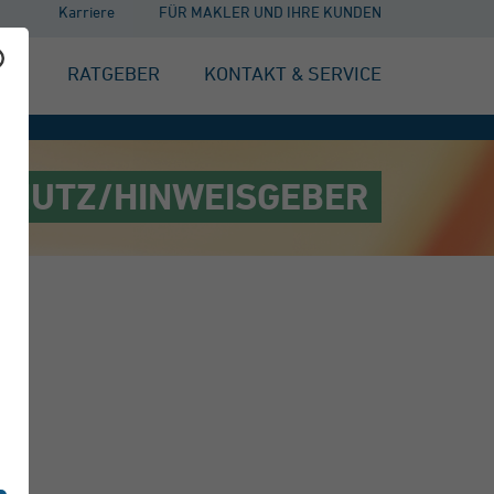
Karriere
FÜR MAKLER UND IHRE KUNDEN
EN
RATGEBER
KONTAKT & SERVICE
CHUTZ/HINWEISGEBER