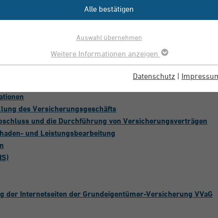
Alle bestätigen
er
Auswahl übernehmen
Weitere Informationen anzeigen
Datenschutz
|
Impressu
ationen
cklung des Versicherungsgeschäfts
Abschluss und die Durchführung von Versicherungsverträgen
Schaden- und Leistungsbearbeitung
en
IS)
ng der Internetseiten der Grundeigentümer-Versicherung VVaG