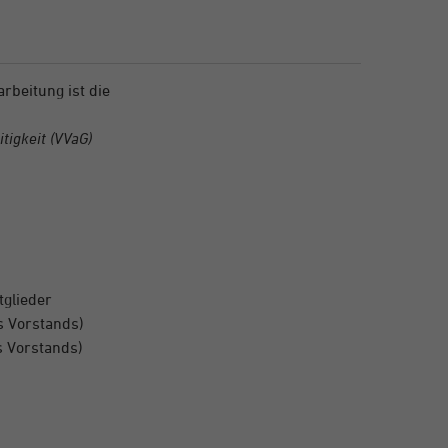
rbeitung ist die
tigkeit (VVaG)
tglieder
s Vorstands)
s Vorstands)