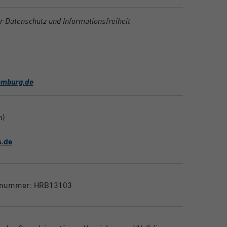
 Datenschutz und Informationsfreiheit
amburg.de
n)
.de
ernummer: HRB13103