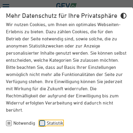
Menu
Mehr Datenschutz für Ihre Privatsphäre
FERIENHAUSKONZEPT - DOWNLOADS
Wir nutzen Cookies, um Ihnen ein optimales Webseiten-
Erlebnis zu bieten. Dazu zählen Cookies, die für den
Betrieb der Seite notwendig sind, sowie solche, die zu
Überblick
Downloads
anonymen Statistikzwecken oder zur Anzeige
personalisierter Inhalte genutzt werden. Sie können selbst
entscheiden, welche Kategorien Sie zulassen möchten.
Downloads
Bitte beachten Sie, dass auf Basis Ihrer Einstellungen
womöglich nicht mehr alle Funktionalitäten der Seite zur
Verfügung stehen. Ihre Einwilligung können Sie jederzeit
Broschüre und Leistungsübersichten
mit Wirkung für die Zukunft widerrufen. Die
Rechtmäßigkeit der aufgrund der Einwilligung bis zum
Broschüre
Widerruf erfolgten Verarbeitung wird dadurch nicht
PDF
berührt.
Notwendig
Statistik
Leistungsübersicht Wohngebäude
PDF