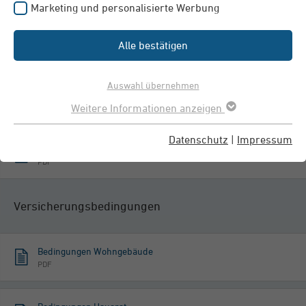
Marketing und personalisierte Werbung
Leistungsübersicht Hausrat
Alle bestätigen
PDF
Auswahl übernehmen
Leistungsübersicht Haftpflicht
PDF
Weitere Informationen anzeigen
Datenschutz
|
Impressum
Preisträger Versicherungsprodukt des Jahres 2020
PDF
Versicherungsbedingungen
Bedingungen Wohngebäude
PDF