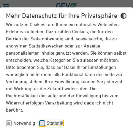
Menu
Mehr Datenschutz für Ihre Privatsphäre
HAUS- UND GRUNDBESITZERHAFTPFLICHT - DOWNLOADS
Wir nutzen Cookies, um Ihnen ein optimales Webseiten-
Erlebnis zu bieten. Dazu zählen Cookies, die für den
Betrieb der Seite notwendig sind, sowie solche, die zu
Überblick
Downloads
anonymen Statistikzwecken oder zur Anzeige
personalisierter Inhalte genutzt werden. Sie können selbst
entscheiden, welche Kategorien Sie zulassen möchten.
Downloads
Bitte beachten Sie, dass auf Basis Ihrer Einstellungen
womöglich nicht mehr alle Funktionalitäten der Seite zur
Verfügung stehen. Ihre Einwilligung können Sie jederzeit
Broschüre HuG
mit Wirkung für die Zukunft widerrufen. Die
PDF
Rechtmäßigkeit der aufgrund der Einwilligung bis zum
Widerruf erfolgten Verarbeitung wird dadurch nicht
Leistungsübersicht HuG
berührt.
PDF
Notwendig
Statistik
Informationsblatt HuG