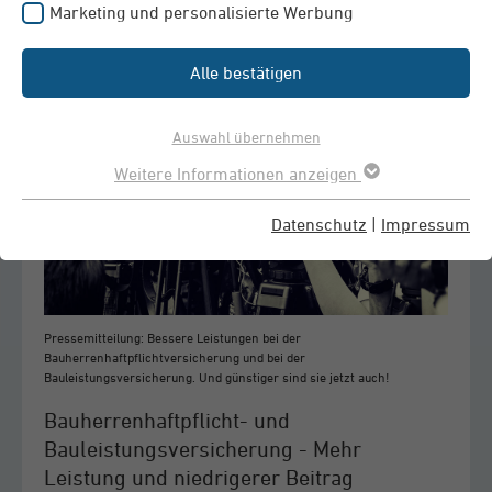
Marketing und personalisierte Werbung
Alle bestätigen
Auswahl übernehmen
Weitere Informationen anzeigen
Datenschutz
|
Impressum
Pressemitteilung: Bessere Leistungen bei der
Bauherrenhaftpflichtversicherung und bei der
Bauleistungsversicherung. Und günstiger sind sie jetzt auch!
Bauherrenhaftpflicht- und
Bauleistungsversicherung - Mehr
Leistung und niedrigerer Beitrag