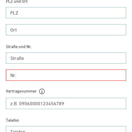
PLZ und Ort
Kein
Ergebnis
gefunden.
Kein
Straße und Nr.
Ergebnis
gefunden.
Kein
Ergebnis
gefunden.
Vertragsnummer
Telefon