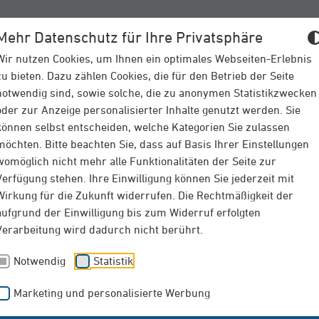
Mehr Datenschutz für Ihre Privatsphäre
VERSICHERUNGEN
SCHAD
Wir nutzen Cookies, um Ihnen ein optimales Webseiten-Erlebnis
zu bieten. Dazu zählen Cookies, die für den Betrieb der Seite
notwendig sind, sowie solche, die zu anonymen Statistikzwecken
oder zur Anzeige personalisierter Inhalte genutzt werden. Sie
können selbst entscheiden, welche Kategorien Sie zulassen
möchten. Bitte beachten Sie, dass auf Basis Ihrer Einstellungen
womöglich nicht mehr alle Funktionalitäten der Seite zur
Verfügung stehen. Ihre Einwilligung können Sie jederzeit mit
Wirkung für die Zukunft widerrufen. Die Rechtmäßigkeit der
aufgrund der Einwilligung bis zum Widerruf erfolgten
tionen zum Sturmtief "Sabine"
Verarbeitung wird dadurch nicht berührt.
Notwendig
Statistik
Marketing und personalisierte Werbung
ach einem Schaden? 1. Dokumentieren des Schadens. 2. Einleitu