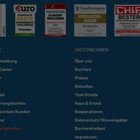
E
UNTERNEHMEN
nmeldung
Über uns
Center
Karriere
r
Presse
Aktuelles
ds
Test-Urteile
erungslexikon
Haus & Grund
werben Kunden
Kooperationen
ter
Datenschutz/Hinweisgeber
widerrufen
Barrierefreiheit
Impressum