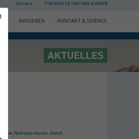
Karriere
FÜR MAKLER UND IHRE KUNDEN
EN
RATGEBER
KONTAKT & SERVICE
AKTUELLES
ng von Notreparaturen, damit