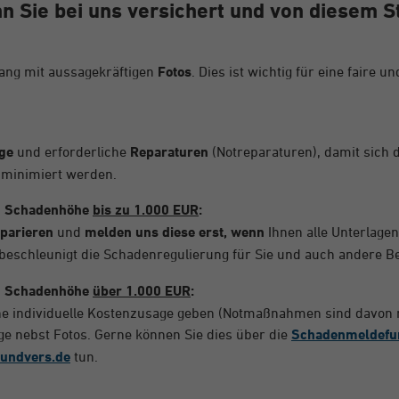
n Sie bei uns versichert und von diesem St
ng mit aussagekräftigen
Fotos
. Dies ist wichtig für eine faire
ge
und erforderliche
Reparaturen
(Notreparaturen), damit sich 
 minimiert werden.
en Schadenhöhe
bis zu 1.000 EUR
:
eparieren
und
melden uns diese erst, wenn
Ihnen alle Unterlagen
s beschleunigt die Schadenregulierung für Sie und auch andere B
en Schadenhöhe
über 1.000 EUR
:
eine individuelle Kostenzusage geben (Notmaßnahmen sind davon
ge nebst Fotos. Gerne können Sie dies über die
Schadenmeldefun
undvers.de
tun.