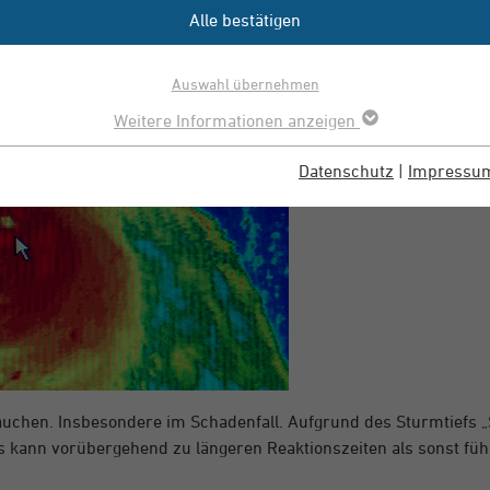
 3. Versicherung informieren.
Alle bestätigen
Auswahl übernehmen
Weitere Informationen anzeigen
Datenschutz
|
Impressu
rauchen. Insbesondere im Schadenfall. Aufgrund des Sturmtiefs „
es kann vorübergehend zu längeren Reaktionszeiten als sonst füh