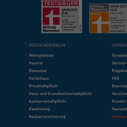
VERSICHERUNGEN
SERVIC
Wohngebäude
Schade
Hausrat
Service-
Elementar
Ratgebe
Ferienhaus
FAQ
Privathaftpflicht
Downloa
Haus- und Grundbesitzerhaftpflicht
Versich
Bauherrenhaftpflicht
Kunden 
Bauleistung
Newslet
Neubauversicherung
Vertrag 