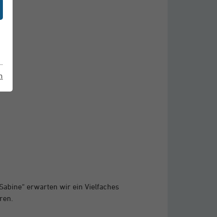
m
Sabine“ erwarten wir ein Vielfaches
ren.