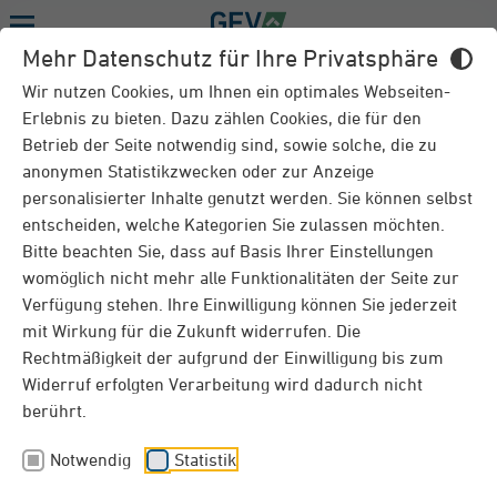
Menu
Mehr Datenschutz für Ihre Privatsphäre
RATGEBER
Wir nutzen Cookies, um Ihnen ein optimales Webseiten-
Erlebnis zu bieten. Dazu zählen Cookies, die für den
Betrieb der Seite notwendig sind, sowie solche, die zu
anonymen Statistikzwecken oder zur Anzeige
Mietsachschäden – Wer zahlt was?
personalisierter Inhalte genutzt werden. Sie können selbst
entscheiden, welche Kategorien Sie zulassen möchten.
Mietsachschäden sind der unvermeidliche Begleiter
Bitte beachten Sie, dass auf Basis Ihrer Einstellungen
von Mietverhältnissen. Die zentrale Frage lautet
womöglich nicht mehr alle Funktionalitäten der Seite zur
dabei: Wer ist für die Entstehung verantwortlich
Verfügung stehen. Ihre Einwilligung können Sie jederzeit
und wer hat für die Behebung zu zahlen? Und woran
mit Wirkung für die Zukunft widerrufen. Die
erkennt man einen Mietsachschaden überhaupt?
Rechtmäßigkeit der aufgrund der Einwilligung bis zum
Der GEV-Ratgeber gibt Ihnen einen kurzen Einblick
in die Thematik.
Widerruf erfolgten Verarbeitung wird dadurch nicht
berührt.
Notwendig
Statistik