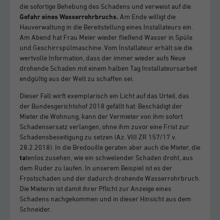
die sofortige Behebung des Schadens und verweist auf die
Gefahr eines Wasserrohrbruchs.
Am Ende willigt die
Hauverwaltung in die Bereitstellung eines Installateurs ein.
Am Abend hat Frau Meier wieder fließend Wasser in Spüle
und Geschirrspülmaschine. Vom Installateur erhält sie die
wertvolle Information, dass der immer wieder aufs Neue
drohende Schaden mit einem halben Tag Installateursarbeit
endgültig aus der Welt zu schaffen sei.
Dieser Fall wirft exemplarisch ein Licht auf das Urteil, das
der Bundesgerichtshof 2018 gefällt hat: Beschädigt der
Mieter die Wohnung, kann der Vermieter von ihm sofort
Schadensersatz verlangen, ohne ihm zuvor eine Frist zur
Schadensbeseitigung zu setzen (Az. VIII ZR 157/17 v.
28.2.2018). In die Bredouille geraten aber auch die Mieter, die
ta
tenlos zusehen, wie ein schwelender Schaden droht, aus
dem Ruder zu laufen. In unserem Beispiel ist es der
Frostschaden und der dadurch drohende Wasserrohrbruch.
Die Mieterin ist damit ihrer Pflicht zur Anzeige eines
Schadens nachgekommen und in dieser Hinsicht aus dem
Schneider.