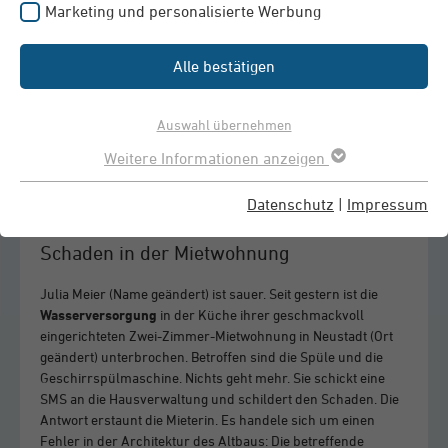
Marketing und personalisierte Werbung
Alle bestätigen
Auswahl übernehmen
Etwas ist ins Waschbecken gefallen und hat es zerstört. Ein klarer Fall
Weitere Informationen anzeigen
von Mietsachschaden, da ein Waschbecken zur gemieteten Wohnung
gehört. Doch wer muss es bezahlen?
Datenschutz
|
Impressum
Schaden in der Mietwohnung
Julia Meier (Name geändert) ist sauer. Seit gestern ist die
Wasserversorgung
in der Küche ihrer geschmackvoll
eingerichteten Zwei-Zimmer-Mietwohnung in Neustadt (Ort
geändert) unterbrochen. Betroffen sind die Spüle und die
Geschirrspülmaschine. Nichts geht mehr. Sie schickt eine
SMS an die Hausverwaltung und schildert den Schaden. Die
Antwort erstaunt die Mieterin. Es handele sich um einen
Fehler in der Architektur des Altbaus: Die betreffende