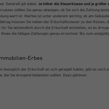
t. Generell gilt dabei:
Je höher die Steuerklasse und je größer 
uersatzes sollten Sie genau abwägen, ob Sie sich die Zahlung leis
hlung wert ist. Hierbei ist unter anderem wichtig, ob am Gebäu
 Betrag müssen Sie neben der Erbschaftssteuer zu den Kosten, 
für Sie letztendlich durch die Erbschaft entstehen, ist es drin
r Ihnen die fälligen Zahlungen genau errechnet. Bis zum endgül
Immobilien-Erbes
n bezüglich der Erbschaft an sich geregelt haben, gibt es noch 
, die Sie dringend bedenken sollten. Dazu gehören: