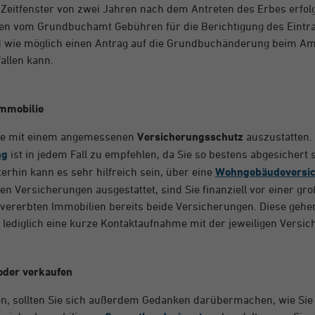
eitfenster von zwei Jahren nach dem Antreten des Erbes erfolge
rden vom Grundbuchamt Gebühren für die Berichtigung des Eintr
ald wie möglich einen Antrag auf die Grundbuchänderung beim Am
fallen kann.
Immobilie
ilie mit einem angemessenen
Versicherungsschutz
auszustatten.
ng
ist in jedem Fall zu empfehlen, da Sie so bestens abgesichert
hin kann es sehr hilfreich sein, über eine
Wohngebäudeversi
den Versicherungen ausgestattet, sind Sie finanziell vor einer g
i vererbten Immobilien bereits beide Versicherungen. Diese gehe
 lediglich eine kurze Kontaktaufnahme mit der jeweiligen Versic
 oder verkaufen
n, sollten Sie sich außerdem Gedanken darübermachen, wie Sie d