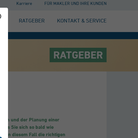
Karriere
FÜR MAKLER UND IHRE KUNDEN
EN
RATGEBER
KONTAKT & SERVICE
RATGEBER
benen und der Planung einer
 dass Sie sich so bald wie
e in diesem Fall die richtigen