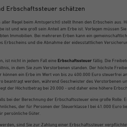
d Erbschaftssteuer schätzen
n aller Regel beim Amtsgericht) stellt Ihnen den Erbschein aus. H
e ist und wie groß sein Anteil am Erbe ist. Vorlegen müssen Sie
bten Immobilien. Bei mehreren Erben kann ein gemeinschaftlic
des Erbscheins und die Abnahme der eidesstattlichen Versicheru
, ist nicht in jedem Fall eine
Erbschaftssteuer
fällig. Die Freibe
ltnis, in dem Sie zum Verstorbenen standen. Der höchste Freibet
 können ein Erbe im Wert von bis zu 400.000 Euro steuerfrei an
uro beantragt werden, während Geschwister des Verstorbenen un
 liegt der Höchstbetrag bei 20.000 - und daher eine höhere Erbs
lls bei der Berechnung der Erbschaftssteuer eine große Rolle. Es
nliches, der für Personen der Steuerklasse I bei 41.000 Euro li
ür persönliche Güter.
erden, sind Sie zur Zahlung einer Erbschaftssteuer verpflichtet