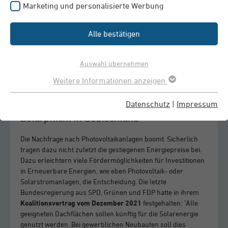
Marketing und personalisierte Werbung
Alle bestätigen
Energie vom Dach ist umweltfreundlich und nach der
Auswahl übernehmen
Anschubfinanzierung werden Sie unabhängiger von steigenden
Weitere Informationen anzeigen
Energiepreisen.
Datenschutz
|
Impressum
Solarpflicht in Deutschland
Die Nachfrage nach Photovoltaikanlagen boomt. Sicherlich
tragen dazu nicht zuletzt die gestiegenen Energiepreise bei.
Dazu erleichtern viele Fördermöglichkeiten für Investitionen
in Erneuerbare Energien, wie eben Photovoltaik- oder
Solarstromanlagen, die Entscheidung. Die letzte
Bundesregierung aus SPD, Grünen und FDP hatte in ihrem
Koalitionsvertrag vom Dezember 2021
festgehalten: "Alle
geeigneten Dachflächen sollen künftig für die Solarenergie
genutzt werden. Bei gewerblichen Neubauten soll dies