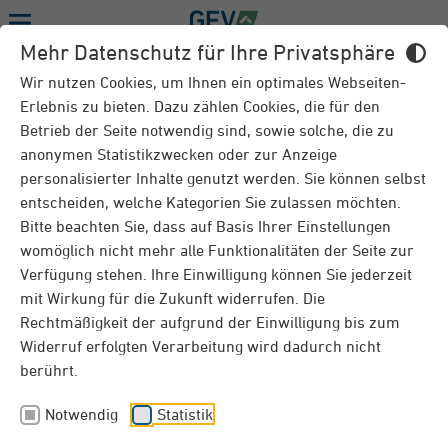
Menu
Mehr Datenschutz für Ihre Privatsphäre
RATGEBER
Wir nutzen Cookies, um Ihnen ein optimales Webseiten-
Erlebnis zu bieten. Dazu zählen Cookies, die für den
Betrieb der Seite notwendig sind, sowie solche, die zu
anonymen Statistikzwecken oder zur Anzeige
Photovoltaik: Das sind die Vorteile
personalisierter Inhalte genutzt werden. Sie können selbst
entscheiden, welche Kategorien Sie zulassen möchten.
Es steht außer Frage: Eine Photovoltaikanlage,
Bitte beachten Sie, dass auf Basis Ihrer Einstellungen
häufig auch Solarstromanlage genannt, lohnt sich in
womöglich nicht mehr alle Funktionalitäten der Seite zur
jedem Fall – für unsere Umwelt, für mehr
Verfügung stehen. Ihre Einwilligung können Sie jederzeit
Unabhängigkeit und mehr denn je unter
mit Wirkung für die Zukunft widerrufen. Die
ökonomischen Aspekten. Warum, lesen Sie in
Rechtmäßigkeit der aufgrund der Einwilligung bis zum
diesem Ratgeber.
Widerruf erfolgten Verarbeitung wird dadurch nicht
berührt.
Notwendig
Statistik