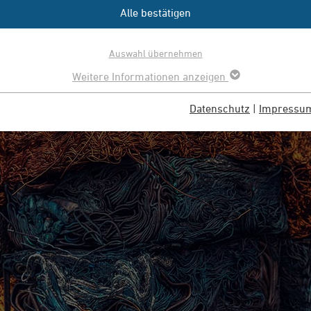
er weiter steigende Baukosten, Ressourcenengpässe, zuneh
Alle bestätigen
rüche an eine gesunde Wohnumgebung beherrschen die aktuell
 es neue Möglichkeiten, um die Herausforderung in der Welt v
Auswahl übernehmen
de Rolle. Wir zeigen Ihnen interessante Beispiele.
Weitere Informationen anzeigen
Datenschutz
|
Impressu