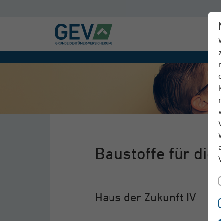
Baustoffe für di
Haus der Zukunft IV