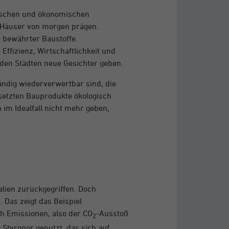
gischen und ökonomischen
 Häuser von morgen prägen.
 bewährter Baustoffe.
 Effizienz, Wirtschaftlichkeit und
 den Städten neue Gesichter geben.
ändig wiederverwertbar sind, die
esetzten Bauprodukte ökologisch
 im Idealfall nicht mehr geben,
alien zurückgegriffen. Doch
. Das zeigt das Beispiel
 Emissionen, also der CO
-Ausstoß
2
Styropor genutzt, das sich auf