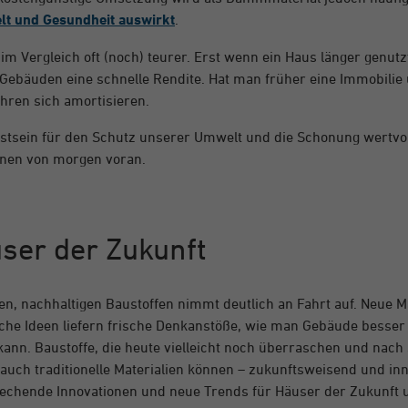
lt und Gesundheit auswirkt
.
m Vergleich oft (noch) teurer. Erst wenn ein Haus länger genutzt 
Gebäuden eine schnelle Rendite. Hat man früher eine Immobilie ü
hren sich amortisieren.
tsein für den Schutz unserer Umwelt und die Schonung wertvol
hnen von morgen voran.
user der Zukunft
n, nachhaltigen Baustoffen nimmt deutlich an Fahrt auf. Neue 
che Ideen liefern frische Denkanstöße, wie man Gebäude besser 
ann. Baustoffe, die heute vielleicht noch überraschen und nach 
 auch traditionelle Materialien können – zukunftsweisend und in
sprechende Innovationen und neue Trends für Häuser der Zukunf