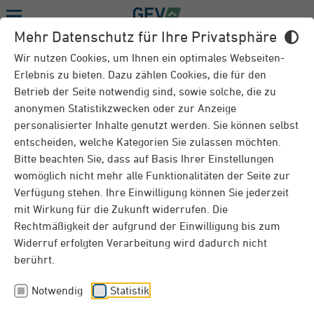
Menu
Mehr Datenschutz für Ihre Privatsphäre
RATGEBER
Wir nutzen Cookies, um Ihnen ein optimales Webseiten-
Erlebnis zu bieten. Dazu zählen Cookies, die für den
Betrieb der Seite notwendig sind, sowie solche, die zu
anonymen Statistikzwecken oder zur Anzeige
Häuser und Wohnungen in der Welt von
personalisierter Inhalte genutzt werden. Sie können selbst
morgen
entscheiden, welche Kategorien Sie zulassen möchten.
Bitte beachten Sie, dass auf Basis Ihrer Einstellungen
Haus der Zukunft II
womöglich nicht mehr alle Funktionalitäten der Seite zur
Verfügung stehen. Ihre Einwilligung können Sie jederzeit
mit Wirkung für die Zukunft widerrufen. Die
Demografischer Wandel, steigendes
Umweltbewusstsein, wachsende Anforderungen an
Rechtmäßigkeit der aufgrund der Einwilligung bis zum
die Energieeffizienz, smarte Technologien, der
Widerruf erfolgten Verarbeitung wird dadurch nicht
Wunsch nach gleichermaßen urbanem wie
berührt.
natürlichem Umfeld – diese Megatrends und weitere
Entwicklungen unserer Zeit verändern unser
Notwendig
Statistik
Zusammenleben und wie wir künftig wohnen
möchten und werden. Kreative Antworten und