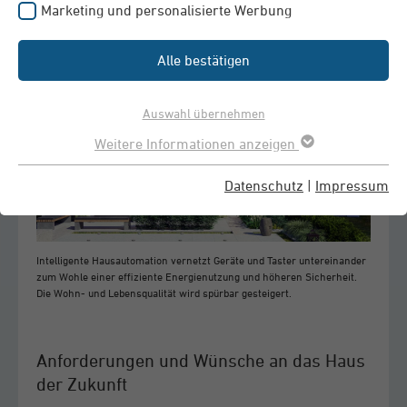
Marketing und personalisierte Werbung
anspruchsgerechte Konzepte für die Häuser der
Zukunft sind gefragt.
Alle bestätigen
Auswahl übernehmen
Weitere Informationen anzeigen
Datenschutz
|
Impressum
Intelligente Hausautomation vernetzt Geräte und Taster untereinander
zum Wohle einer effiziente Energienutzung und höheren Sicherheit.
Die Wohn- und Lebensqualität wird spürbar gesteigert.
Anforderungen und Wünsche an das Haus
der Zukunft