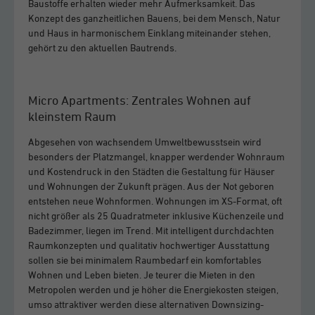
Baustoffe erhalten wieder mehr Aufmerksamkeit. Das
Konzept des ganzheitlichen Bauens, bei dem Mensch, Natur
und Haus in harmonischem Einklang miteinander stehen,
gehört zu den aktuellen Bautrends.
Micro Apartments: Zentrales Wohnen auf
kleinstem Raum
Abgesehen von wachsendem Umweltbewusstsein wird
besonders der Platzmangel, knapper werdender Wohnraum
und Kostendruck in den Städten die Gestaltung für Häuser
und Wohnungen der Zukunft prägen. Aus der Not geboren
entstehen neue Wohnformen. Wohnungen im XS-Format, oft
nicht größer als 25 Quadratmeter inklusive Küchenzeile und
Badezimmer, liegen im Trend. Mit intelligent durchdachten
Raumkonzepten und qualitativ hochwertiger Ausstattung
sollen sie bei minimalem Raumbedarf ein komfortables
Wohnen und Leben bieten. Je teurer die Mieten in den
Metropolen werden und je höher die Energiekosten steigen,
umso attraktiver werden diese alternativen Downsizing-