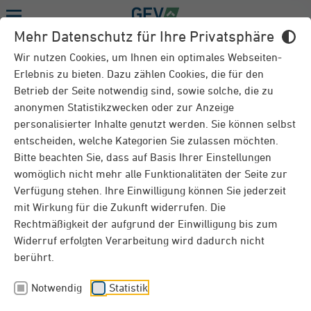
Menu
Mehr Datenschutz für Ihre Privatsphäre
RATGEBER
Wir nutzen Cookies, um Ihnen ein optimales Webseiten-
Erlebnis zu bieten. Dazu zählen Cookies, die für den
Betrieb der Seite notwendig sind, sowie solche, die zu
anonymen Statistikzwecken oder zur Anzeige
Schäden am Haus in Eigenleistung
personalisierter Inhalte genutzt werden. Sie können selbst
beheben - Was zahlt die
entscheiden, welche Kategorien Sie zulassen möchten.
Wohngebäudeversicherung?
Bitte beachten Sie, dass auf Basis Ihrer Einstellungen
womöglich nicht mehr alle Funktionalitäten der Seite zur
Bei Gebäudeschäden ist schnelles Handeln wichtig.
Verfügung stehen. Ihre Einwilligung können Sie jederzeit
Hausbesitzer fragen sich oft, ob ihre
mit Wirkung für die Zukunft widerrufen. Die
Wohngebäudeversicherung Eigenleistung bei
Rechtmäßigkeit der aufgrund der Einwilligung bis zum
Reparaturen deckt. Erfahren Sie hier, wie Sie am
Widerruf erfolgten Verarbeitung wird dadurch nicht
besten vorgehen.
berührt.
Notwendig
Statistik