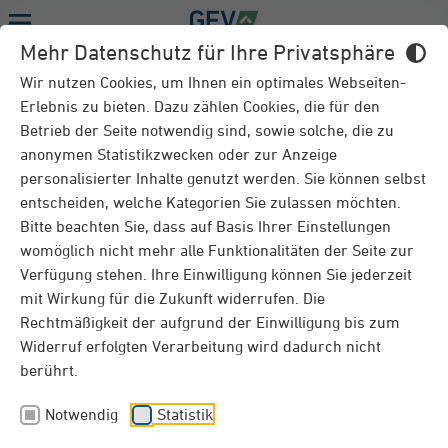
Menu
Mehr Datenschutz für Ihre Privatsphäre
RATGEBER
Wir nutzen Cookies, um Ihnen ein optimales Webseiten-
Erlebnis zu bieten. Dazu zählen Cookies, die für den
Betrieb der Seite notwendig sind, sowie solche, die zu
anonymen Statistikzwecken oder zur Anzeige
Gartennutzung – Tiere im Garten
personalisierter Inhalte genutzt werden. Sie können selbst
entscheiden, welche Kategorien Sie zulassen möchten.
Einigen Gärtnern fehlen zu ihrer persönlichen
Bitte beachten Sie, dass auf Basis Ihrer Einstellungen
Landidylle nur noch gackernde Hühner oder
womöglich nicht mehr alle Funktionalitäten der Seite zur
summende Bienen. Aber welche Tiere dürfen Sie
Verfügung stehen. Ihre Einwilligung können Sie jederzeit
überhaupt auf Ihrem Grün halten? Für wen wird
mit Wirkung für die Zukunft widerrufen. Die
eine Erlaubnis benötigt? Und welche Versicherung
Rechtmäßigkeit der aufgrund der Einwilligung bis zum
springt ein, wenn etwas passiert? Diesen Fragen
gehen wir im vierten Teil unseres Gartenplaners auf
Widerruf erfolgten Verarbeitung wird dadurch nicht
den Grund.
berührt.
Notwendig
Statistik