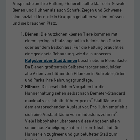
Ansprüche an ihre Haltung. Generell sollte klar sein: Sowohl
Bienen und Hühner als auch Schafe, Ziegen und Schweine
sind soziale Tiere, die in Gruppen gehalten werden müssen
und sie brauchen Platz.
Bienen:
Die nützlichen kleinen Tiere kommen mit
einem geringen Platzangebot im heimischen Garten
oder auf dem Balkon aus. Für die Haltung braucht es
eine geeignete Behausung, wie die in unserem
Ratgeber über Stadtbienen
beschriebene Bienenkiste.
Da Bienen größtenteils Selbstversorger sind, bilden
alle Arten von blühenden Pflanzen in Schrebergärten
und Parks ihre Nahrungsgrundlage.
Hühner:
Die gesetzlichen Vorgaben für die
Hühnerhaltung sehen selbst nach Demeter-Standard
2
maximal viereinhalb Hühner pro m
Stallfläche mit
dem entsprechenden Auslauf vor. Pro Huhn empfiehlt
2
sich eine Auslauffläche von mindestens zehn m
.
Viele Hobbyhalter überbieten diese Angaben allein
schon aus Zuneigung zu den Tieren. Ideal sind für
Hühner ein zugfreier und gut belüfteter Stall zum