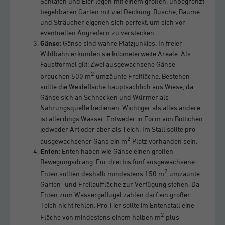
Schlafen und Eier legen mit einem großen, unbegrenzt
begehbaren Garten mit viel Deckung. Büsche, Bäume
und Sträucher eigenen sich perfekt, um sich vor
eventuellen Angreifern zu verstecken.
Gänse:
Gänse sind wahre Platzjunkies. In freier
Wildbahn erkunden sie kilometerweite Areale. Als
Faustformel gilt: Zwei ausgewachsene Gänse
2
brauchen 500 m
umzäunte Freifläche. Bestehen
sollte die Weidefläche hauptsächlich aus Wiese, da
Gänse sich an Schnecken und Würmer als
Nahrungsquelle bedienen. Wichtiger als alles andere
ist allerdings Wasser. Entweder in Form von Bottichen
jedweder Art oder aber als Teich. Im Stall sollte pro
2
ausgewachsener Gans ein m
Platz vorhanden sein.
Enten:
Enten haben wie Gänse einen großen
Bewegungsdrang. Für drei bis fünf ausgewachsene
2
Enten sollten deshalb mindestens 150 m
umzäunte
Garten- und Freilauffläche zur Verfügung stehen. Da
Enten zum Wassergeflügel zählen darf ein großer
Teich nicht fehlen. Pro Tier sollte im Entenstall eine
2
Fläche von mindestens einem halben m
plus