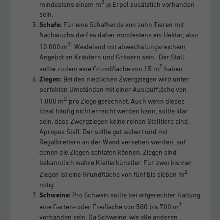
2
mindestens einem m
je Erpel zusätzlich vorhanden
sein.
Schafe:
Für eine Schafherde von zehn Tieren mit
Nachwuchs darf es daher mindestens ein Hektar, also
2,
10.000 m
Weideland mit abwechslungsreichem
Angebot an Kräutern und Gräsern sein. Der Stall
2
sollte zudem eine Grundfläche von 15 m
haben.
Ziegen:
Bei den niedlichen Zwergziegen wird unter
perfekten Umständen mit einer Auslauffläche von
2
1.000 m
pro Ziege gerechnet. Auch wenn dieses
Ideal häufig nicht erreicht werden kann, sollte klar
sein, dass Zwergziegen keine reinen Stalltiere sind.
Apropos Stall: Der sollte gut isoliert und mit
Regalbrettern an der Wand versehen werden, auf
denen die Ziegen schlafen können. Ziegen sind
bekanntlich wahre Kletterkünstler. Für zwei bis vier
2
Ziegen ist eine Grundfläche von fünf bis sieben m
nötig.
Schweine:
Pro Schwein sollte bei artgerechter Haltung
2
eine Garten- oder Freifläche von 500 bis 700 m
vorhanden sein. Da Schweine, wie alle anderen