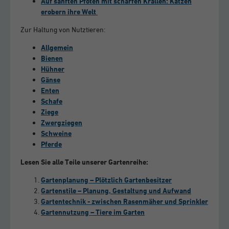
Auf sanften Pfoten mit scharfen Krallen: Katzen
erobern ihre Welt
Zur Haltung von Nutztieren:
Allgemein
Bienen
Hühner
Gänse
Enten
Schafe
Ziege
Zwergziegen
Schweine
Pferde
Lesen Sie alle Teile unserer Gartenreihe:
Gartenplanung – Plötzlich Gartenbesitzer
Gartenstile – Planung, Gestaltung und Aufwand
Gartentechnik - zwischen Rasenmäher und Sprinkler
Gartennutzung – Tiere im Garten